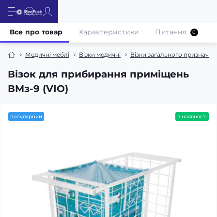
Все про товар
Характеристики
Питання
0
Медичні меблі
Візки медичні
Візки загального призначен
Візок для прибирання приміщень
ВМз-9 (VIO)
популярний
в наявності