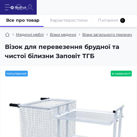
Все про товар
Характеристики
Питання
0
Медичні меблі
Візки медичні
Візки загального призначен
Візок для перевезення брудної та
чистої білизни Заповіт ТГБ
популярний
в наявності