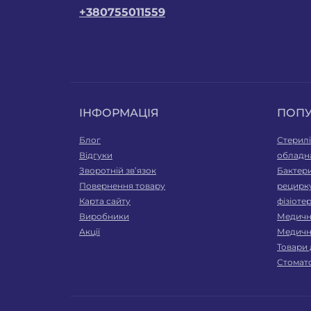
+380755011559
ІНФОРМАЦІЯ
ПОП
Блог
Стерилі
Відгуки
обладн
Зворотній зв’язок
Бактери
Повернення товару
рецирк
Карта сайту
фізіоте
Виробники
Медичні
Акції
Медичн
Товари 
Стомат