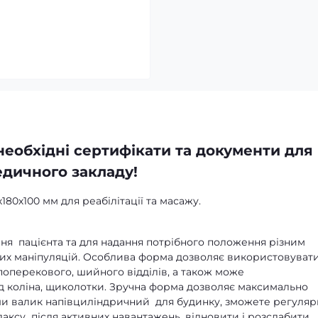
необхідні сертифікати та документи для
дичного закладу!
80х100 мм для реабілітації та масажу.
я пацієнта та для надання потрібного положення різним
них маніпуляцій. Особлива форма дозволяє використовуват
оперекового, шийного відділів, а також може
ід коліна, щиколотки. Зручна форма дозволяє максимально
ши валик напівциліндричний для будинку, зможете регуляр
лаксу після активних навантажень, відновити і розслабити