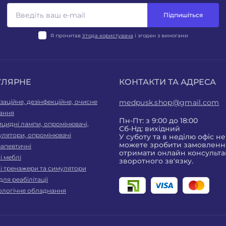
Підпишіться
Я прочитав
Угода користувача
і згоден з вимогами
УЛЯРНЕ
КОНТАКТИ ТА АДРЕСА
заційне, дезінфекційне, очисне
medpusk.shop@gmail.com
ання
Пн-Пт: з 9:00 до 18:00
цидні лампи, опромінювачі,
Сб-Нд: вихідний
улятори, опромінювачі
У суботу та в неділю офіс н
можете зробити замовлення
рапевтичні
отримати онлайн консульта
 меблі
зворотного зв'язку.
і тренажери та симулятори
для реабілітації
ологічне обладнання