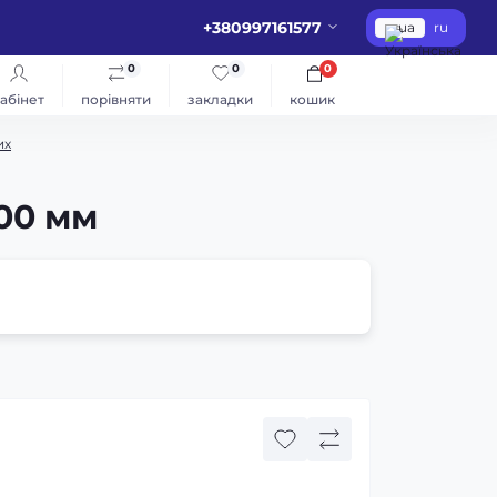
+380997161577
ua
ru
0
0
0
абінет
порівняти
закладки
кошик
их
00 мм