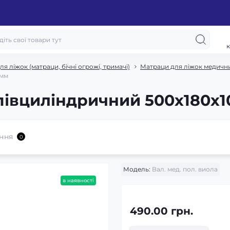
к
я ліжок (матраци, бічні огрожі, тримачі)
Матраци для ліжок медичн
 мм
івциліндричний 500х180х1
ння
0
Модель:
Вал. мед. пол. виола
в наявності
490.00 грн.