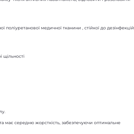
ї поліуретанової медичної тканини , стійкої до дезінфекці
ї щільності
лу.
й та має середню жорсткість, забезпечуючи оптимальне