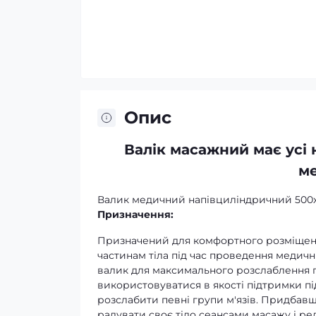
Опис
Валік масажний має усі 
ме
Валик медичний напівциліндричний 500х1
Призначення:
Призначений для комфортного розміщенн
частинам тіла під час проведення медич
валик для максимального розслаблення п
використовуватися в якості підтримки п
розслабити певні групи м'язів. Придбав
радувати своє тіло сеансами масажу і ре