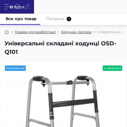
Все про товар
Питання
0
Товари для реабілітації
Ходунки, ролери
Універсальні ск
Універсальні складані ходунці OSD-
Q101
популярний
в наявності