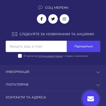
СОЦ МЕРЕЖІ:
СЛІДКУЙТЕ ЗА НОВИНКАМИ ТА АКЦІЯМИ:
Підпишіться
Я прочитав
Угода користувача
і згоден з вимогами
ІНФОРМАЦІЯ
Блог
ПОПУЛЯРНЕ
Відгуки
Зворотній зв’язок
Стерилізаційне, дезінфекційне, очисне обладнання
КОНТАКТИ ТА АДРЕСА
Повернення товару
Бактерицидні лампи, опромінювачі, рециркулятори,
Карта сайту
опромінювачі фізіотерапевтичні