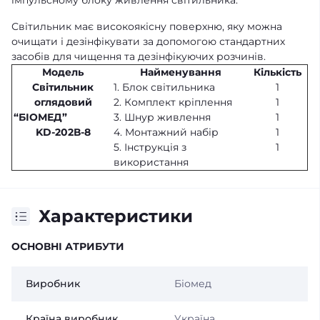
імпульсному блоку живлення світильника.
Світильник має високоякісну поверхню, яку можна
очищати і дезінфікувати за допомогою стандартних
засобів для чищення та дезінфікуючих розчинів.
Модель
Найменування
Кількість
Світильник
1. Блок світильника
1
оглядовий
2. Комплект кріплення
1
“БІОМЕД”
3. Шнур живлення
1
KD-202В-8
4. Монтажний набір
1
5. Інструкція з
1
використання
Характеристики
ОСНОВНІ АТРИБУТИ
Виробник
Біомед
Країна виробник
Україна