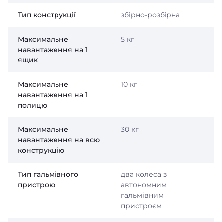
Тип конструкції
збірно-розбірна
Максимальне
5 кг
навантаження на 1
ящик
Максимальне
10 кг
навантаження на 1
полицю
Максимальне
30 кг
навантаження на всю
конструкцію
Тип гальмівного
два колеса з
пристрою
автономним
гальмівним
пристроєм