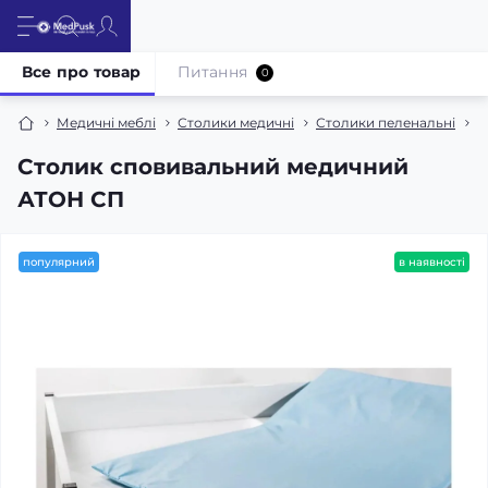
Все про товар
Питання
0
Медичні меблі
Столики медичні
Столики пеленальні
С
Столик сповивальний медичний
АТОН СП
популярний
в наявності