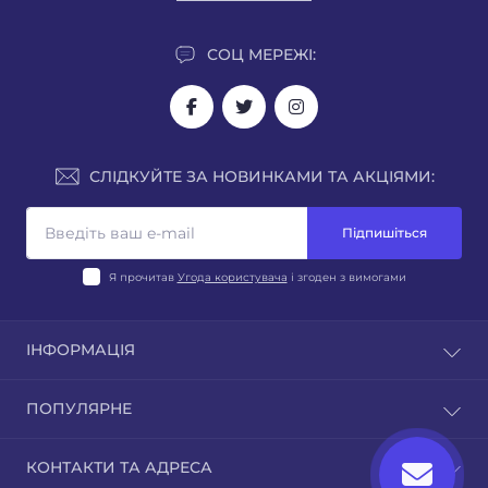
СОЦ МЕРЕЖІ:
СЛІДКУЙТЕ ЗА НОВИНКАМИ ТА АКЦІЯМИ:
Підпишіться
Я прочитав
Угода користувача
і згоден з вимогами
ІНФОРМАЦІЯ
Блог
ПОПУЛЯРНЕ
Відгуки
Зворотній зв’язок
Стерилізаційне, дезінфекційне, очисне обладнання
КОНТАКТИ ТА АДРЕСА
Повернення товару
Бактерицидні лампи, опромінювачі, рециркулятори,