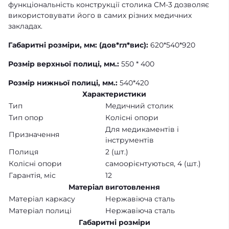
функціональність конструкції столика СМ-3 дозволяє
використовувати його в самих різних медичних
закладах.
Габаритні розміри, мм: (дов*гл*вис):
620*540*920
Розмір верхньої полиці, мм.:
550 * 400
Розмір нижньої полиці, мм.:
540*420
Характеристики
Тип
Медичний столик
Тип опор
Колісні опори
Для медикаментів і
Призначення
інструментів
Полиця
2 (шт.)
Колісні опори
самоорієнтуються, 4 (шт.)
Гарантія, міс
12
Матеріал виготовлення
Матеріал каркасу
Нержавіюча сталь
Матеріал полиці
Нержавіюча сталь
Габаритні розміри