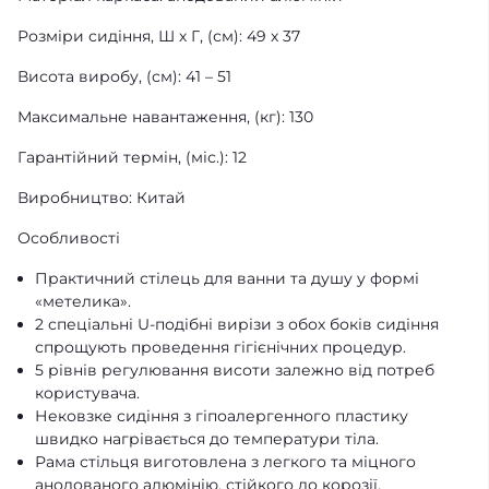
Розміри сидіння, Ш х Г, (см): 49 х 37
Висота виробу, (см): 41 – 51
Максимальне навантаження, (кг): 130
Гарантійний термін, (міс.): 12
Виробництво: Китай
Особливості
Практичний стілець для ванни та душу у формі
«метелика».
2 спеціальні U-подібні вирізи з обох боків сидіння
спрощують проведення гігієнічних процедур.
5 рівнів регулювання висоти залежно від потреб
користувача.
Нековзке сидіння з гіпоалергенного пластику
швидко нагрівається до температури тіла.
Рама стільця виготовлена з легкого та міцного
анодованого алюмінію, стійкого до корозії.