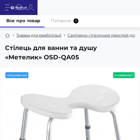
Все про товар
Питання
0
Товари для реабілітації
Санітарно-гігієнічний пристрій для в
Стілець для ванни та душу
«Метелик» OSD-QA05
популярний
в наявності