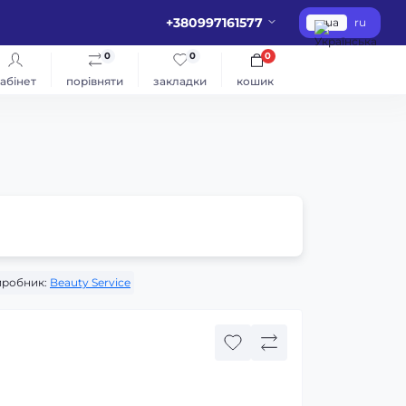
+380997161577
ua
ru
0
0
0
абінет
порівняти
закладки
кошик
робник:
Beauty Service