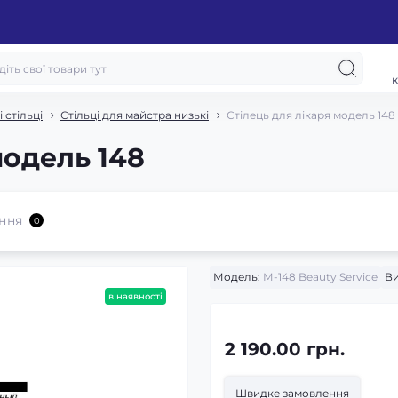
к
 стільці
Стільці для майстра низькі
Стілець для лікаря модель 148
модель 148
ння
0
Модель:
М-148 Beauty Service
Ви
в наявності
2 190.00 грн.
Швидке замовлення