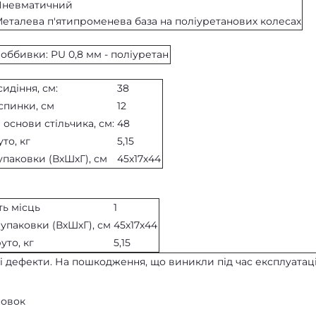
Пневматичний
еталева п'ятипроменева база на поліуретанових колесах
 оббивки:
PU 0,8 мм - поліуретан
идіння, см:
38
спинки, см
12
 основи стільчика, см:
48
то, кг
5,15
упаковки (ВхШхГ), см
45х17х44
ть місць
1
 упаковки (ВхШхГ), см
45х17х44
уто, кг
5,15
чні дефекти. На пошкодження, що виникли під час експлуатації
новок