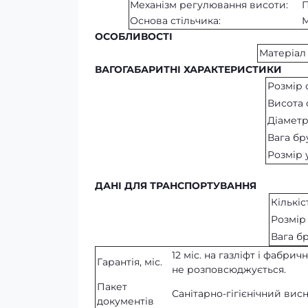
Механізм регулювання висоти:
Основа стільчика:
М
ОСОБЛИВОСТІ
Матеріал
ВАГОГАБАРИТНІ ХАРАКТЕРИСТИКИ
Розмір с
Висота 
Діаметр
Вага бру
Розмір 
ДАНІ ДЛЯ ТРАНСПОРТУВАННЯ
Кількіс
Розмір
Вага бр
12 міс. на газліфт і фабри
Гарантія, міс.
не розповсюджується.
Пакет
Санітарно-гігієнічний вис
документів