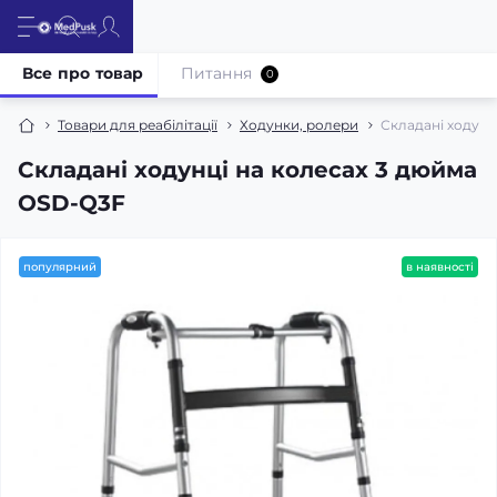
Все про товар
Питання
0
Товари для реабілітації
Ходунки, ролери
Складані ходунц
Складані ходунці на колесах 3 дюйма
OSD-Q3F
популярний
в наявності