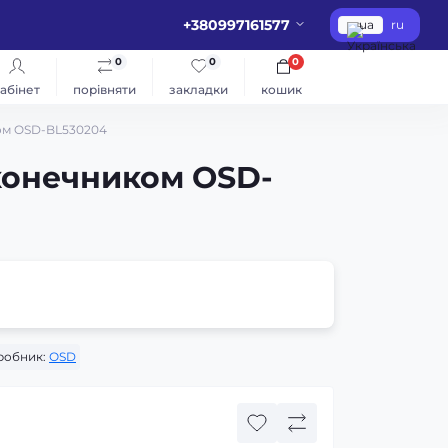
+380997161577
ua
ru
0
0
0
абінет
порівняти
закладки
кошик
ком OSD-BL530204
аконечником OSD-
робник:
ОSD