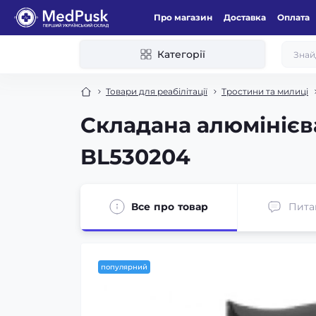
Про магазин
Доставка
Оплата
Категорії
Товари для реабілітації
Тростини та милиці
Складана алюмінієв
BL530204
Все про товар
Пита
популярний