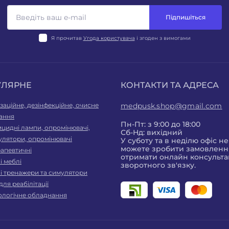
Підпишіться
Я прочитав
Угода користувача
і згоден з вимогами
УЛЯРНЕ
КОНТАКТИ ТА АДРЕСА
заційне, дезінфекційне, очисне
medpusk.shop@gmail.com
ання
Пн-Пт: з 9:00 до 18:00
цидні лампи, опромінювачі,
Сб-Нд: вихідний
улятори, опромінювачі
У суботу та в неділю офіс н
можете зробити замовлення
рапевтичні
отримати онлайн консульта
 меблі
зворотного зв'язку.
і тренажери та симулятори
для реабілітації
ологічне обладнання