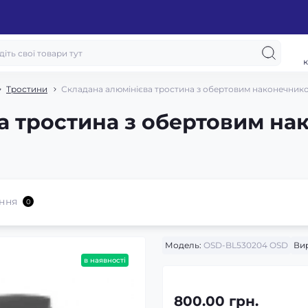
к
Тростини
Складана алюмінієва тростина з обертовим наконечни
а тростина з обертовим н
ння
0
Модель:
OSD-BL530204 OSD
Ви
в наявності
800.00 грн.