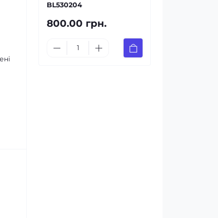
BL530204
800.00 грн.
ені