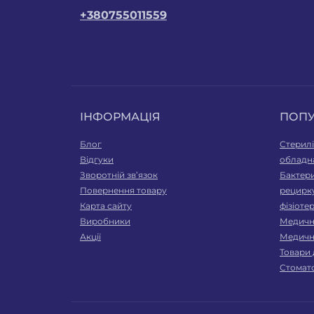
+380755011559
ІНФОРМАЦІЯ
ПОП
Блог
Стерилі
Відгуки
обладн
Зворотній зв’язок
Бактери
Повернення товару
рецирк
Карта сайту
фізіоте
Виробники
Медичні
Акції
Медичн
Товари 
Стомат