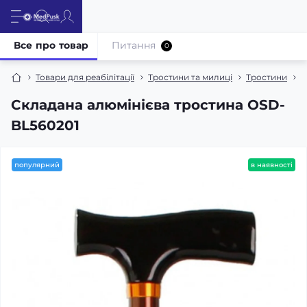
Все про товар
Питання
0
Товари для реабілітації
Тростини та милиці
Тростини
С
Складана алюмінієва тростина OSD-
BL560201
популярний
в наявності