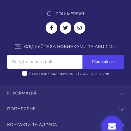
СОЦ МЕРЕЖІ:
СЛІДКУЙТЕ ЗА НОВИНКАМИ ТА АКЦІЯМИ:
Підпишіться
Я прочитав
Угода користувача
і згоден з вимогами
ІНФОРМАЦІЯ
Блог
ПОПУЛЯРНЕ
Відгуки
Зворотній зв’язок
Стерилізаційне, дезінфекційне, очисне обладнання
КОНТАКТИ ТА АДРЕСА
Повернення товару
Бактерицидні лампи, опромінювачі, рециркулятори,