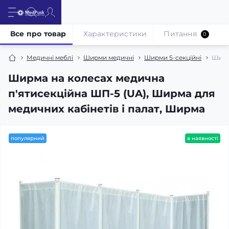
Все про товар
Характеристики
Питання
0
Медичні меблі
Ширми медичні
Ширми 5-секційні
Ширма
Ширма на колесах медична
п'ятисекційна ШП-5 (UA), Ширма для
медичних кабінетів і палат, Ширма
популярний
в наявності