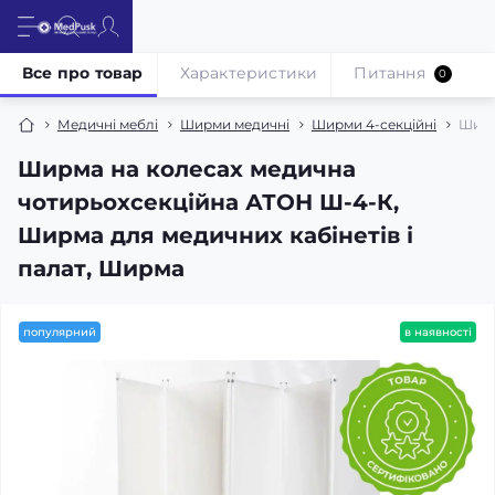
Все про товар
Характеристики
Питання
0
Медичні меблі
Ширми медичні
Ширми 4-секційні
Ширм
Ширма на колесах медична
чотирьохсекційна АТОН Ш-4-К,
Ширма для медичних кабінетів і
палат, Ширма
популярний
в наявності