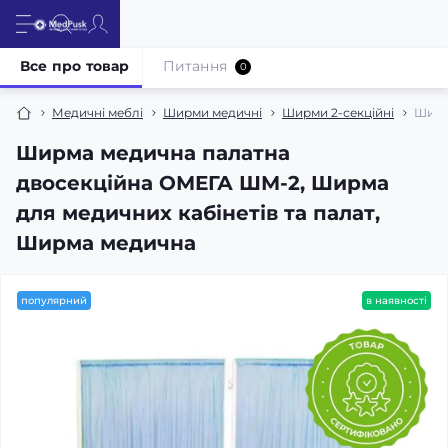
Все про товар
Питання
0
Медичні меблі
Ширми медичні
Ширми 2-секційні
Ширм
Ширма медична палатна
двосекційна ОМЕГА ШМ-2, Ширма
для медичних кабінетів та палат,
Ширма медична
популярний
в наявності