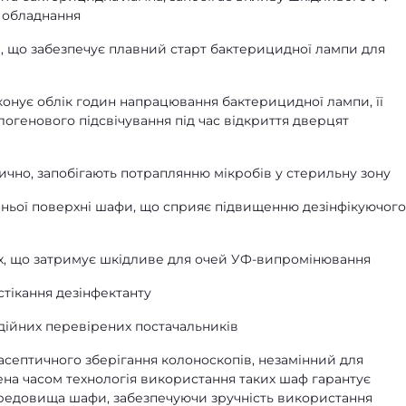
е обладнання
м, що забезпечує плавний старт бактерицидної лампи для
конує облік годин напрацювання бактерицидної лампи, її
галогенового підсвічування під час відкриття дверцят
ично, запобігають потраплянню мікробів у стерильну зону
ішньої поверхні шафи, що сприяє підвищенню дезінфікуючого
ах, що затримує шкідливе для очей УФ-випромінювання
 стікання дезінфектанту
адійних перевірених постачальників
септичного зберігання колоноскопів, незамінний для
ена часом технологія використання таких шаф гарантує
ередовища шафи, забезпечуючи зручність використання