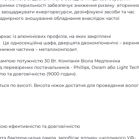
ідтримки стерильності забезпечує зниження ризику вторинно
 заощаджувати енергоресурси, дезінфікуючі засоби та час
надмірного зношування обладнання внаслідок частої
кас із алюмінієвих профілів, на яких закріплені
 Це односекційна шафа, дверцята двокомпонентні – верхня
 нижня частина – металокомпозит.
мпою потужністю 30 Вт. Компанія Віола Медтехніка
 перевірених постачальників - Phillips, Osram або Light Tech
ю та довговічністю (9000 годин).
ься по висоті. Висота ніжок достатня для проведення воло
кою ефективністю та довговічністю
ита бактерицидна лампа, запобігає впливу шкідливого УФ-