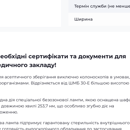
Термін служби (не менше
Ширина
еобхідні сертифікати та документи для
дичного закладу!
я асептичного зберігання виключно колоноскопів в умовах
організмами. Відрізняється від ШМБ 30-Е більшою висотою 
на дія спеціальної безозонової лампи, якою оснащена шафа
овжиною хвилі 253,7 нм, що особливо згубно діє на
ноженню.
ва лампа підтримує гарантовану стерильність внутрішнього
 готовність ендоскопічного обладнання до застосування