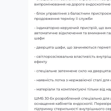
випромінювання на дороге ендоскопічн
- блок управління з баластним пристроє
продовження терміну її служби
- індикаторно-керуючий пристрій, що ви
автоматичне відключення та вмикання 
шафи
- дверцята шафи, що зачиняються гермет
- світлорозсіювальна властивість внутр
ефекту
- спеціальне затемнене скло на дверцят
- наявність лотка з нержавіючої сталі для
- матеріали та комплектуючі тільки від н
ШМБ 30-Ек розроблений спеціально для а
оснащення кабінетів ендоскопії. Перевір
підтримку стерильності внутрішнього с