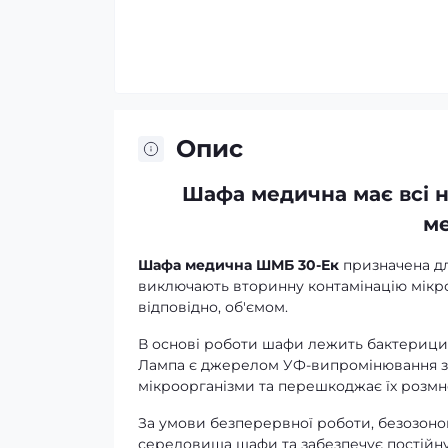
Опис
Шафа
медична має всі н
ме
Шафа медична ШМБ 30-Ек
призначена дл
виключають вторинну контамінацію мікро
відповідно, об'ємом.
В основі роботи шафи лежить бактерицид
Лампа є джерелом УФ-випромінювання з д
мікроорганізми та перешкоджає їх розм
За умови безперервної роботи, безозоно
середовища шафи та забезпечує постійну