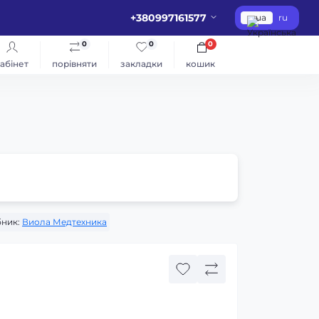
+380997161577
ua
ru
0
0
0
абінет
порівняти
закладки
кошик
)
ник:
Виола Медтехника