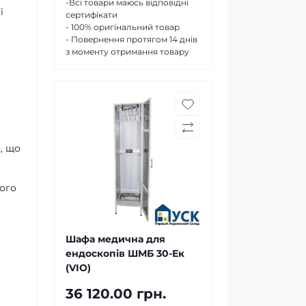
-Всі товари маюсь відповідні
ї
сертифікати
- 100% оригінальний товар
- Повернення протягом 14 днів
з моменту отримання товару
, що
гого
Шафа медична для
ендоскопів ШМБ 30-Ек
(VIO)
36 120.00 грн.