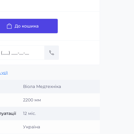
До кошика
 усі)
Віола Медтехніка
2200 мм
уатації
12 міс.
Україна