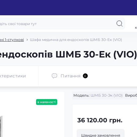
к
і 1-стулкові
Шафа медична для ендоскопів ШМБ 30-Ек (VIO)
ндоскопів ШМБ 30-Ек (VIO
ктеристики
Питання
0
Модель:
ШМБ 30-Эк (VIO)
Вироб
в наявності
36 120.00 грн.
Швидке замовлення