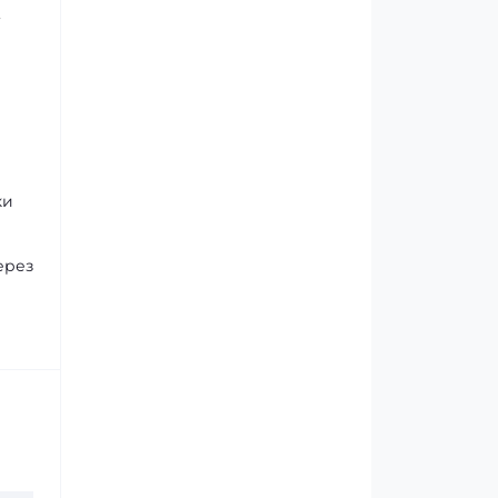
,
ки
ерез