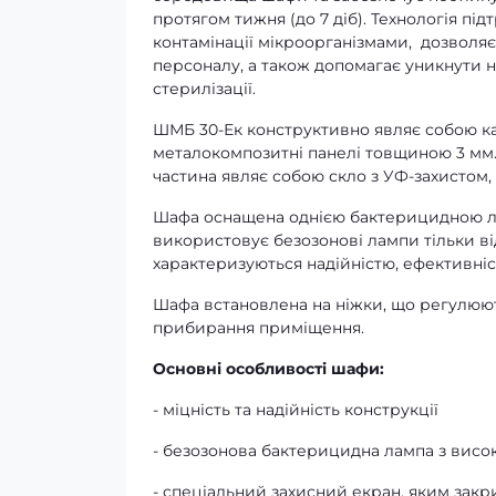
протягом тижня (до 7 діб). Технологія п
контамінації мікроорганізмами, дозволяє
персоналу, а також допомагає уникнути 
стерилізації.
ШМБ 30-Ек конструктивно являє собою кар
металокомпозитні панелі товщиною 3 мм.
частина являє собою скло з УФ-захистом,
Шафа оснащена однією бактерицидною ла
використовує безозонові лампи тільки від
характеризуються надійністю, ефективніст
Шафа встановлена на ніжки, що регулюют
прибирання приміщення.
Основні особливості шафи:
- міцність та надійність конструкції
- безозонова бактерицидна лампа з висо
- спеціальний захисний екран, яким закр