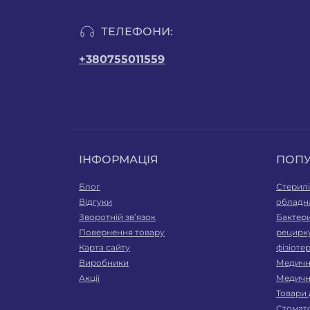
ТЕЛЕФОНИ:
+380755011559
ІНФОРМАЦІЯ
ПОП
Блог
Стерилі
Відгуки
обладн
Зворотній зв’язок
Бактери
Повернення товару
рецирк
Карта сайту
фізіоте
Виробники
Медичні
Акції
Медичн
Товари 
Стомат