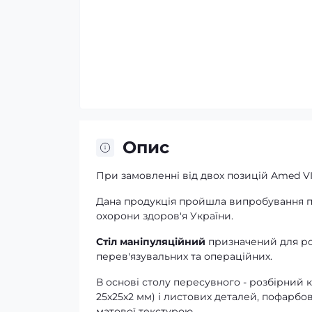
Опис
При замовленні від двох позицій Amed V
Дана продукція пройшла випробування 
охорони здоров'я України.
Стіл маніпуляційний
призначений для роз
перев'язувальних та операційних.
В основі столу пересувного - розбірний 
25х25х2 мм) і листових деталей, пофарб
матової текстурою.