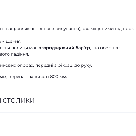
 (направляючі повного висування), розміщеними під верх
реміщення.
нижня полиця має
огороджуючий бар'єр
, що оберігає
ого падіння.
икових опорах, передні з фіксацією руху.
м, верхня - на висоті 800 мм.
.
І СТОЛИКИ