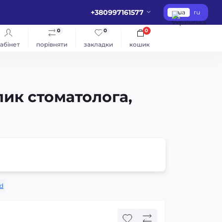
+380997161577
ua
ru
0
0
0
абінет
порівняти
закладки
кошик
лик стоматолога,
d