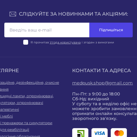
СЛІДКУЙТЕ ЗА НОВИНКАМИ ТА АКЦІЯМИ:
Підпишіться
Я прочитав
Угода користувача
і згоден з вимогами
УЛЯРНЕ
КОНТАКТИ ТА АДРЕСА
заційне, дезінфекційне, очисне
medpusk.shop@gmail.com
ання
Пн-Пт: з 9:00 до 18:00
цидні лампи, опромінювачі,
Сб-Нд: вихідний
улятори, опромінювачі
У суботу та в неділю офіс н
можете зробити замовлення
рапевтичні
отримати онлайн консульта
 меблі
зворотного зв'язку.
і тренажери та симулятори
для реабілітації
ологічне обладнання