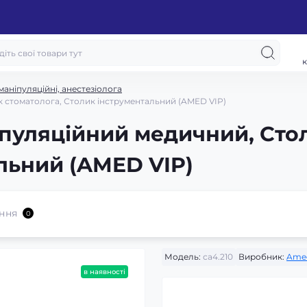
к
аніпуляційні, анестезіолога
к стоматолога, Столик інструментальний (AMED VIP)
іпуляційний медичний, Сто
льний (AMED VIP)
ння
0
Модель:
са4.210
Виробник:
Ame
в наявності