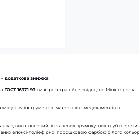
IP
додаткова знижка
по
ГОСТ 16371-93
і має реєстраційне свідоцтво Міністерства
міщення інструментів, матеріалів і медикаментів в
каркас, виготовлений зі сталевих прямокутних труб (перет
ованих епоксі-поліефірної порошковою фарбою білого кольор