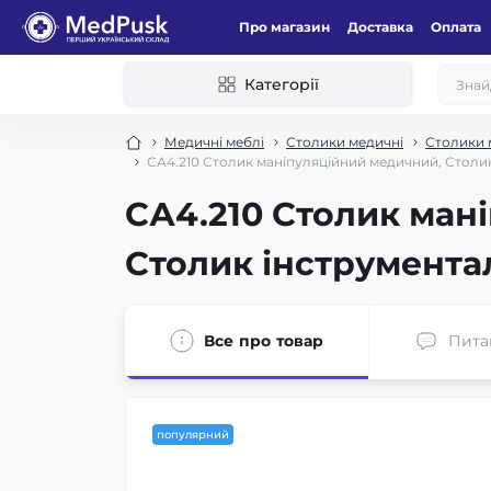
Про магазин
Доставка
Оплата
Категорії
Медичні меблі
Столики медичні
Столики м
СА4.210 Столик маніпуляційний медичний, Столи
СА4.210 Столик ман
Столик інструмента
Все про товар
Пита
популярний