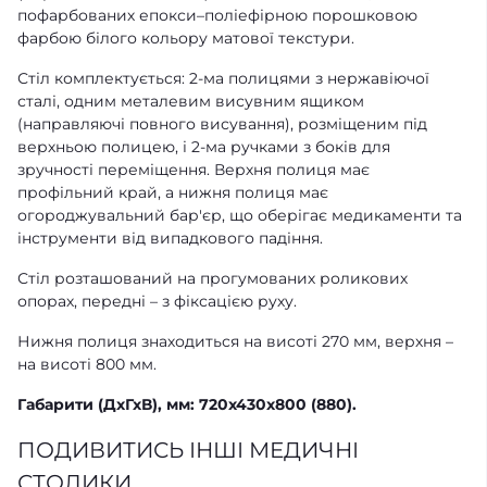
пофарбованих епокси–поліефірною порошковою
фарбою білого кольору матової текстури.
Стіл комплектується: 2-ма полицями з нержавіючої
сталі, одним металевим висувним ящиком
(направляючі повного висування), розміщеним під
верхньою полицею, і 2-ма ручками з боків для
зручності переміщення. Верхня полиця має
профільний край, а нижня полиця має
огороджувальний бар'єр, що оберігає медикаменти та
інструменти від випадкового падіння.
Стіл розташований на прогумованих роликових
опорах, передні – з фіксацією руху.
Нижня полиця знаходиться на висоті 270 мм, верхня –
на висоті 800 мм.
Габарити (ДхГхВ), мм: 720x430x800 (880).
ПОДИВИТИСЬ ІНШІ МЕДИЧНІ
СТОЛИКИ