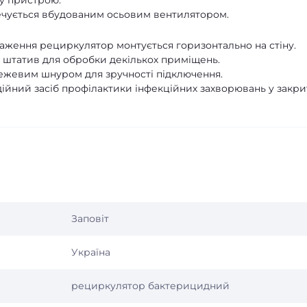
у пристрою.
ечується вбудованим осьовим вентилятором.
аження рециркулятор монтується горизонтально на стіну.
штатив для обробки декількох приміщень.
жевим шнуром для зручності підключення.
ійний засіб профілактики інфекційних захворювань у закри
Заповіт
Україна
рециркулятор бактерицидний