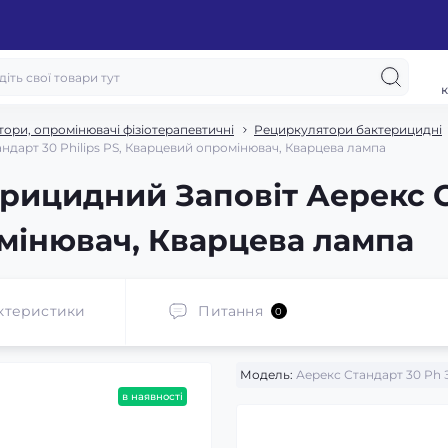
к
ори, опромінювачі фізіотерапевтичні
Рециркулятори бактерицидні
дарт 30 Philips PS, Кварцевий опромінювач, Кварцева лампа
рицидний Заповіт Аерекс Ст
мінювач, Кварцева лампа
ктеристики
Питання
0
Модель:
Аерекс Стандарт 30 Ph 
в наявності