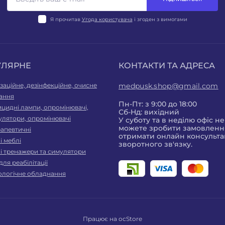
Я прочитав
Угода користувача
і згоден з вимогами
УЛЯРНЕ
КОНТАКТИ ТА АДРЕСА
заційне, дезінфекційне, очисне
medpusk.shop@gmail.com
ання
Пн-Пт: з 9:00 до 18:00
цидні лампи, опромінювачі,
Сб-Нд: вихідний
улятори, опромінювачі
У суботу та в неділю офіс н
можете зробити замовлення
рапевтичні
отримати онлайн консульта
 меблі
зворотного зв'язку.
і тренажери та симулятори
для реабілітації
ологічне обладнання
Працює на
ocStore