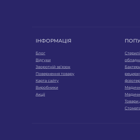
ІНФОРМАЦІЯ
ПОП
Блог
Стерилі
Відгуки
обладн
Зворотній зв’язок
Бактери
Повернення товару
рецирк
Карта сайту
фізіоте
Виробники
Медичні
Акції
Медичн
Товари 
Стомат