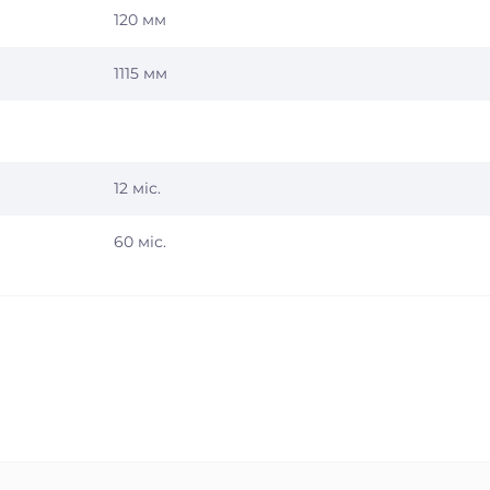
120 мм
1115 мм
12 міс.
60 міс.