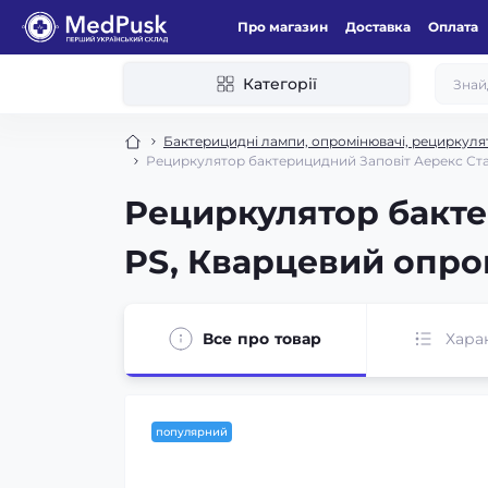
Про магазин
Доставка
Оплата
Категорії
Бактерицидні лампи, опромінювачі, рециркулят
Рециркулятор бактерицидний Заповіт Аерекс Стан
Рециркулятор бакте
PS, Кварцевий опро
Все про товар
Хара
популярний