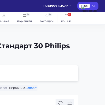
+380997161577
ua
ru
0
0
0
абінет
порівняти
закладки
кошик
андарт 30 Philips
Завет
Виробник:
Заповіт