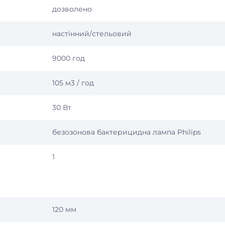
дозволено
настінний/стельовий
9000 год
105 м3 / год
30 Вт
безозонова бактерицидна лампа Philips
1
120 мм