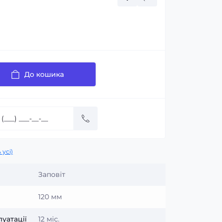
До кошика
 усі)
Заповіт
120 мм
уатації
12 міс.