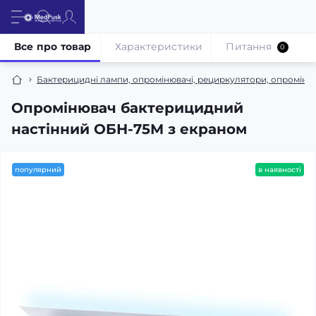
Все про товар
Характеристики
Питання
0
Бактерицидні лампи, опромінювачі, рециркулятори, опромінюв
Опромінювач бактерицидний
настінний ОБН-75М з екраном
популярний
в наявності