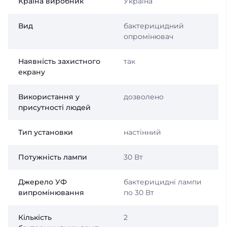
Країна виробник
Україна
Вид
бактерицидний
опромінювач
Наявність захистного
так
екрану
Використання у
дозволено
присутності людей
Тип установки
настінний
Потужність лампи
30 Вт
Джерело УФ
бактерицидні лампи
випромінювання
по 30 Вт
Кількість
2