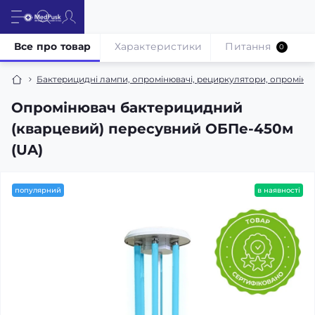
Все про товар
Характеристики
Питання
0
Бактерицидні лампи, опромінювачі, рециркулятори, опромінюв
Опромінювач бактерицидний
(кварцевий) пересувний ОБПе-450м
(UA)
популярний
в наявності