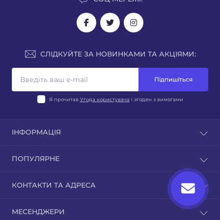
СЛІДКУЙТЕ ЗА НОВИНКАМИ ТА АКЦІЯМИ:
Підпишіться
Я прочитав
Угода користувача
і згоден з вимогами
ІНФОРМАЦІЯ
Блог
ПОПУЛЯРНЕ
Відгуки
Зворотній зв’язок
Стерилізаційне, дезінфекційне, очисне обладнання
КОНТАКТИ ТА АДРЕСА
Повернення товару
Бактерицидні лампи, опромінювачі, рециркулятори,
Карта сайту
опромінювачі фізіотерапевтичні
medpusk.shop@gmail.com
Виробники
МЕСЕНДЖЕРИ
Медичні меблі