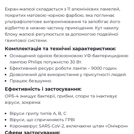
Екран-жалюзі складається з 11 алюмінієвих ламелей,
покритих матовою чорною фарбою, яка поглинає
ультрафіолетове випромінювання та запобігає його
відбиттю в нижню частину приміщення. Кут нахилу
блоку жалюзі регулюється за допомогою подвійної
гвинтової системи.
Комплектація та технічні характеристики:
Оснащений однією безозоновою УФ-бактерицидною
лампою Philips потужністю 30 Вт.
Ефективний ресурс роботи лампи – 9000 годин.
Дозволений для використання у присутності людей.
Працює безшумно.
Ефективність і застосування:
ОРБ-4 знищує бактерії, грибки, спори та інактивує
віруси, зокрема:
Віруси грипу типів A, B, C
Віруси, що спричиняють ГРВІ
Коронавірус SARS-CoV-2, включаючи штам «Омікрон»
Сфери застосування: