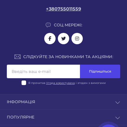
+380755011559
СОЦ МЕРЕЖІ:
СЛІДКУЙТЕ ЗА НОВИНКАМИ ТА АКЦІЯМИ:
Підпишіться
Я прочитав
Угода користувача
і згоден з вимогами
ІНФОРМАЦІЯ
Блог
ПОПУЛЯРНЕ
Відгуки
Зворотній зв’язок