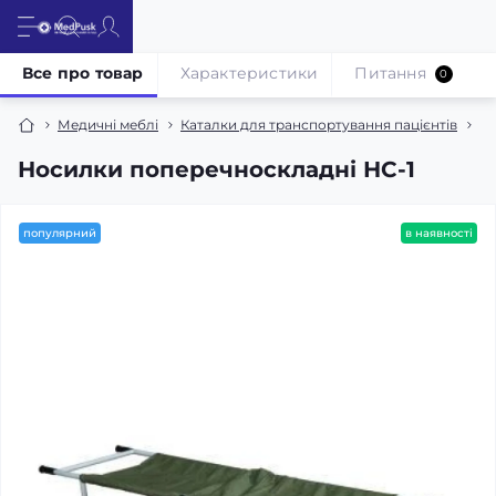
Все про товар
Характеристики
Питання
0
Медичні меблі
Каталки для транспортування пацієнтів
Но
Носилки поперечноскладні НС-1
популярний
в наявності