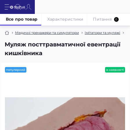
Все про товар
Характеристики
Питання
0
Медичні тренажери та симулятори
Імітатори та муляжі
Тр
Муляж посттравматичної евентрації
кишківника
популярний
в наявності