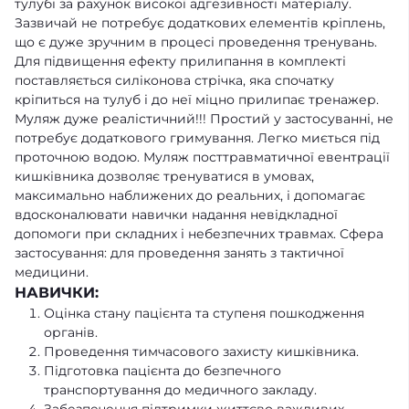
тулубі за рахунок високої адгезивності матеріалу.
Зазвичай не потребує додаткових елементів кріплень,
що є дуже зручним в процесі проведення тренувань.
Для підвищення ефекту прилипання в комплекті
поставляється силіконова стрічка, яка спочатку
кріпиться на тулуб і до неї міцно прилипає тренажер.
Муляж дуже реалістичний!!! Простий у застосуванні, не
потребує додаткового гримування. Легко миється під
проточною водою. Муляж посттравматичної евентрації
кишківника дозволяє тренуватися в умовах,
максимально наближених до реальних, і допомагає
вдосконалювати навички надання невідкладної
допомоги при складних і небезпечних травмах. Сфера
застосування: для проведення занять з тактичної
медицини.
НАВИЧКИ:
Оцінка стану пацієнта та ступеня пошкодження
органів.
Проведення тимчасового захисту кишківника.
Підготовка пацієнта до безпечного
транспортування до медичного закладу.