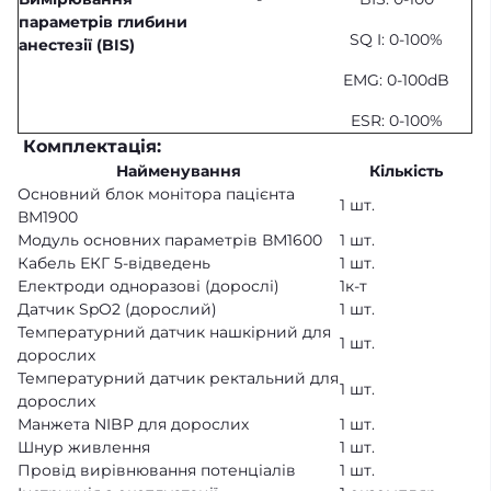
параметрів глибини
SQ I: 0-100%
анестезії (BIS)
EMG: 0-100dB
ESR: 0-100%
Комплектація:
Найменування
Кількість
Основний блок монітора пацієнта
1 шт.
ВМ1900
Модуль основних параметрів ВМ1600
1 шт.
Кабель ЕКГ 5-відведень
1 шт.
Електроди одноразові (дорослі)
1к-т
Датчик SpO2 (дорослий)
1 шт.
Температурний датчик нашкірний для
1 шт.
дорослих
Температурний датчик ректальний для
1 шт.
дорослих
Манжета NIBP для дорослих
1 шт.
Шнур живлення
1 шт.
Провід вирівнювання потенціалів
1 шт.