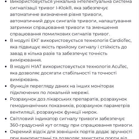
Використовується унікальна інтелектуальна система
сигналізації тривог I-Klok®, яка забезпечує
автоматичне визначення рівня тривоги,
автоматичний друк сингалів тривоги, налаштування
затримки спрацювання тривоги та зменшення
спрацювання помилкових сигналів тривог.
В модулі ЕКГ використовується технологія CardioTec,
яка підвищує якість прийому сигналу і стійкість до
завад в кілька разів та забезпечує точність
вимірювання.
В модулі НІАТ використовується технологія AcuTec,
яка дозволяє досягати стабільності та точності
вимірювань.
Функція перегляду даних на інших моніторах
підключених по локальній мережі.
Розрахунок доз лікарських препаратів, розрахунок
гемодинамічних показників, розрахунок параметрів
вентиляції, розрахунок функції нирок.
Світловий індикатор сигналу тривоги забезпечує
360-градусний кут огляду при спрацювання тривоги.
Окремий відсік для зовнішніх портів додає зручності
при використанні та дозволяє захистити порти від