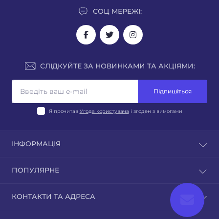
СОЦ МЕРЕЖІ:
СЛІДКУЙТЕ ЗА НОВИНКАМИ ТА АКЦІЯМИ:
Підпишіться
Я прочитав
Угода користувача
і згоден з вимогами
ІНФОРМАЦІЯ
Блог
ПОПУЛЯРНЕ
Відгуки
Зворотній зв’язок
Стерилізаційне, дезінфекційне, очисне обладнання
КОНТАКТИ ТА АДРЕСА
Повернення товару
Бактерицидні лампи, опромінювачі, рециркулятори,
Карта сайту
опромінювачі фізіотерапевтичні
medpusk.shop@gmail.com