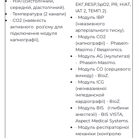
· НІАТ(систолічний,
ЕКГ,RESP,SpO2, PR, НІАТ,
середній, діастолічний).
ІАТ 2, ТЕМП 2).
· Температура (2 канали)
· Модуль IBP
· CO2 (наявність
(інвазивного
активного роз’єму для
артеріального тиску).
підключення модуля
· Модуль CO2
капнографії).
(капнографії) - Phasein-
Masimo / Respironics.
· Модуль AG (мультигаз)
- Phasein-Masimo.
· Модуль CO (серцевого
викиду) - BioZ.
· Модуль ICG
(неінвазивної
імпеданской
кардіографії) - BioZ.
· Модуль BIS (глибини
анестезії) - BIS VISTA,
Aspect Medical Systems.
· Модуль респіраторної
механіки (контролю