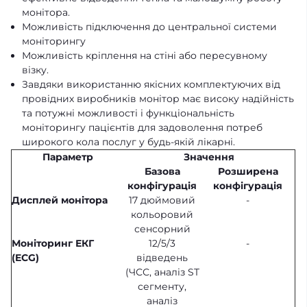
монітора.
Можливість підключення до центральної системи
моніторингу
Можливість кріплення на стіні або пересувному
візку.
Завдяки використанню якісних комплектуючих від
провідних виробників монітор має високу надійність
та потужні можливості і функціональність
моніторингу пацієнтів для задоволення потреб
широкого кола послуг у будь-якій лікарні.
Параметр
Значення
Базова
Розширена
конфігурація
конфігурація
Дисплей монітора
17 дюймовий
-
кольоровий
сенсорний
Моніторинг ЕКГ
12/5/3
-
(
ECG)
відведень
(ЧСС, аналіз ST
сегменту,
аналіз