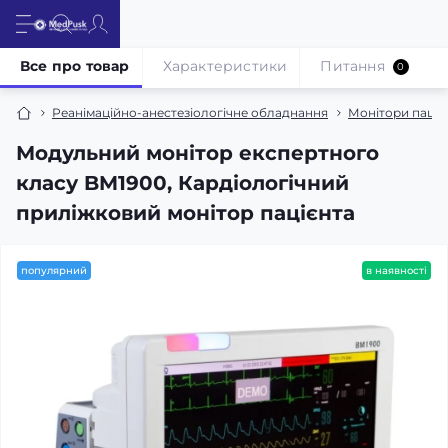
Все про товар
Характеристики
Питання
0
Реанімаційно-анестезіологічне обладнання
Монітори паціє
Модульний монітор експертного
класу BM1900, Кардіологічний
приліжковий монітор пацієнта
популярний
в наявності