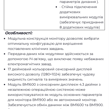
параметрів дихання ).
· Стійка підключення
додаткових
вимірювальних модулів
(забезпечує приєднання
8 додаткових модулів)
Особливості:
Модульна конструкція монітору дозволяє вибрати
оптимальну конфігурацію для вирішення
поставлених клінічних завдань.
Передача даних між модулями здійснюється за
допомогою ІЧ-зв'язку, що виключає появу небажаних
електромагнітних завад.
17 дюймовий кольоровий сенсорний дисплей
високого дозволу (1280×1024) забезпечує чудову
видимість сигналів та виміряних значень.
Модуль ВМ1600 з сенсорним дисплеєм 4.3 дюйми з
незалежною операційною системою може
використовуватися як модуль основних параметрів
для монітора ВМ1900 або як автономний монітор.
Забезпечується обмін даними між ВМ1600 та ВМ1900.