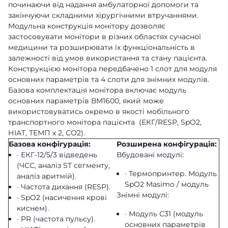
починаючи від надання амбулаторної допомоги та
закінчуючи складними хірургічними втручаннями.
Модульна конструкція монітору
дозволяє
застосовувати монітори в різних областях сучасної
медицини та розширювати їх функціональність в
залежності від умов використання та стану пацієнта.
Конструкцією монітора передбачено 1 слот для модуля
основних параметрів та 4 слоти для знімних модулів.
Базова комплектація монітора включає модуль
основних параметрів ВМ1600, який може
використовуватись окремо в якості мобільного
транспортного монітора пацієнта (ЕКГ/RESP, SpO2,
НІАТ, ТЕМП х 2, СО2).
Базова конфігурація:
Розширена конфігурація:
· ЕКГ-12/5/3 відведень
Вбудовані модулі:
(ЧСС, аналіз ST сегменту,
· Термопринтер. Модуль
аналіз аритмій).
SpO2 Masimo / модуль
· Частота дихання (RESP).
Знімні модулі:
· SpO2 (насичення крові
киснем).
· Модуль С31 (модуль
· PR (частота пульсу).
основних параметрів