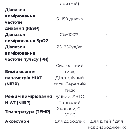
аритмій)
Діапазон
-
вимірювання
6 -150 дих/хв
частоти
дихання
(
RESP
)
Діапазон
0%~100%;
-
вимірювання SpO2
Діапазон
25~250уд/хв
-
вимірювання
частоти пульсу
(
PR
)
Систолічний
-
Вимірювання
тиск,
параметрів НІАТ
Діастолічний
(NIBP).
тиск, Середній
тиск
Режим вимірювання
Ручний, АВТО,
-
НІАТ (NIBP)
Тривалий
2 канали, 0 -
-
Температура
(TEMP)
о
50
С
Аксесуари
Для дорослих
Для дітей / для
новонароджених