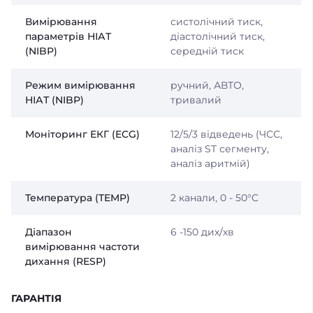
Вимірювання
систолічний тиск,
параметрів НІАТ
діастолічний тиск,
(NIBP)
середній тиск
Режим вимірювання
ручний, АВТО,
НІАТ (NIBP)
тривалий
Моніторинг ЕКГ (ECG)
12/5/3 відведень (ЧСС,
аналіз ST сегменту,
аналіз аритмій)
Температура (TEMP)
2 канали, 0 - 50°C
Діапазон
6 -150 дих/хв
вимірювання частоти
дихання (RESP)
ГАРАНТІЯ