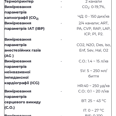
Термопринтер
-
2 канали
Вимірювання
-
CO
:
0-19,7%,
2
параметрів
ЧД: 0 - 150 дих/хв
капнографії (CO
2)
Вимірювання
-
2/4 канали; ART,
параметрів ІАТ (
IBP)
PA, CVP, RAP, LAP,
ICP, P1, P2.
Вимірювання
-
параметрів
CO2, N2O, Des, Iso,
анестезійних газів
Enf, Sev, Hal, O2
(AG )
Вимірювання
-
C.O.: 1.4 ~ 15 л/хв
параметрів
SV: 5 ~ 250 мл/
неінвазивної
биття
імпедансної
кардіографії (ICG)
HR:40 ~ 250 уд/хв
Вимірювання
-
C.O.: 0.1 ~ 20 л/хв
параметрів
о
BT: 25 ~ 43
С
серцевого викиду
(C.O.)
о
IT: 0 ~ 27
С
Вимірювання
-
BIS: 0-100