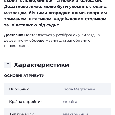
входять ложе, бильця та ніжки з колесами.
Додатково ліжко може бути укомплектоване:
матрацом, бічними огородженнями, опорним
тримачем, штативом, надліжковим столиком
та підставкою під судно.
Доставка:
Поставляється у розібраному вигляді, в
дерев'яному обрешетуванні для запобіганню
пошкоджень.
Характеристики
ОСНОВНІ АТРИБУТИ
Виробник
Віола Медтехніка
Країна виробник
Україна
Тип приводу
електричний