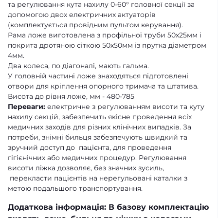
та регулювання кута нахилу 0-60° головної секції за
допомогою двох електричних актуаторів
(комплектується провідним пультом керування).
Рама ложе виготовлена з профільної труби 50х25мм і
покрита дротяною сіткою 50х50мм із прутка діаметром
4мм.
Два колеса, по діагоналі, мають гальма.
У головній частині ложе знаходяться підготовлені
отвори для кріплення опорного тримача та штатива.
Висота до рівня ложе, мм - 480-785
Переваги:
електричне з регулюванням висоти та куту
нахилу секцій, забезпечить якісне проведення всіх
медичних заходів для різних клінічних випадків. За
потреби, знімні бильця забезпечують швидкий та
зручний доступ до пацієнта, для проведення
гігієнічних або медичних процедур. Регулювання
висоти ліжка дозволяє, без значних зусиль,
перекласти пацієнтів на нерегульовані каталки з
метою подальшого транспортування.
Додаткова інформація: В базову комплектацію