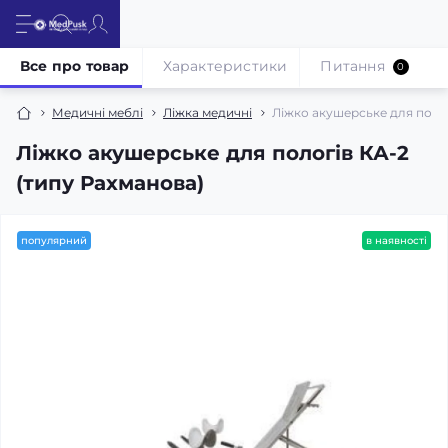
Все про товар
Характеристики
Питання
0
Медичні меблі
Ліжка медичні
Ліжко акушерське для полог
Ліжко акушерське для пологів КА-2
(типу Рахманова)
популярний
в наявності