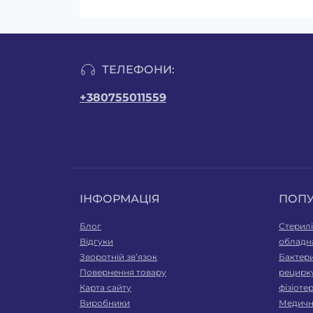
ТЕЛЕФОНИ:
+380755011559
ІНФОРМАЦІЯ
ПОП
Блог
Стерилі
Відгуки
обладн
Зворотній зв’язок
Бактери
Повернення товару
рецирк
Карта сайту
фізіоте
Виробники
Медичні