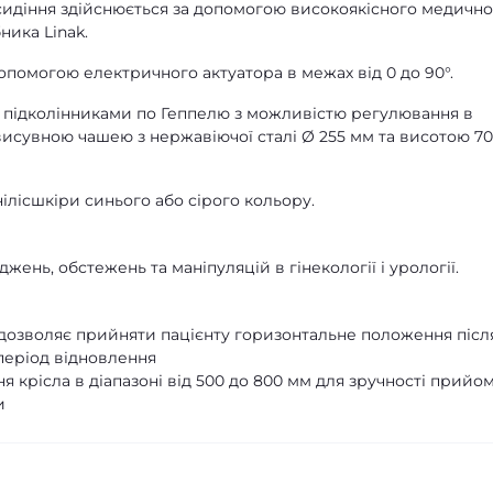
идіння здійснюється за допомогою високоякісного медично
ника Linak.
допомогою електричного актуатора в межах від 0 до 90°.
і підколінниками по Геппелю з можливістю регулювання в
висувною чашею з нержавіючої сталі Ø 255 мм та висотою 70
ілісшкіри синього або сірого кольору.
ень, обстежень та маніпуляцій в гінекології і урології.
о дозволяє прийняти пацієнту горизонтальне положення післ
період відновлення
 крісла в діапазоні від 500 до 800 мм для зручності прийо
и