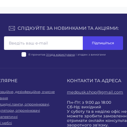
СЛІДКУЙТЕ ЗА НОВИНКАМИ ТА АКЦІЯМИ:
Підпишіться
Я прочитав
Угода користувача
і згоден з вимогами
УЛЯРНЕ
КОНТАКТИ ТА АДРЕСА
заційне, дезінфекційне, очисне
medpusk.shop@gmail.com
ання
Пн-Пт: з 9:00 до 18:00
цидні лампи, опромінювачі,
Сб-Нд: вихідний
улятори, опромінювачі
У суботу та в неділю офіс н
можете зробити замовлення
рапевтичні
отримати онлайн консульта
 меблі
зворотного зв'язку.