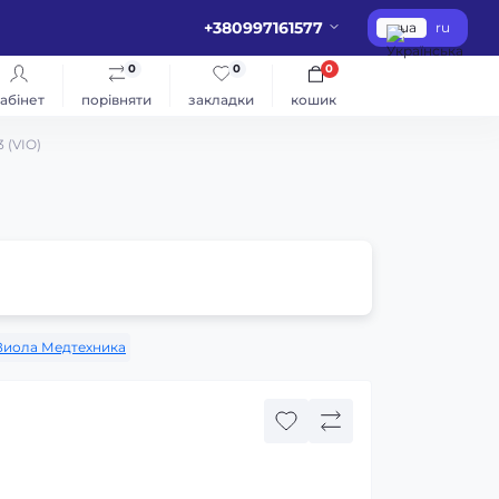
+380997161577
ua
ru
0
0
0
абінет
порівняти
закладки
кошик
 (VIO)
Виола Медтехника