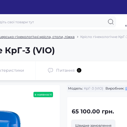
к
ерсько-гінекологічні крісла, столи, ліжка
Крісло гінекологічне КрГ-3
 КрГ-3 (VIO)
ктеристики
Питання
0
Модель:
КрГ-3 (VIO)
Виробник:
в наявності
65 100.00 грн.
Швидке замовлення