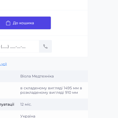
До кошика
 усі)
Віола Медтехніка
в складеному вигляді 1495 мм в
розкладеному вигляді 910 мм
уатації
12 міс.
Україна