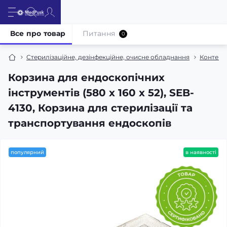
Все про товар
Питання
0
Стерилізаційне, дезінфекційне, очисне обладнання
Контейне
Корзина для ендоскопічних
інструментів (580 x 160 x 52), SEB-
4130, Корзина для стерилізації та
транспортування ендоскопів
популярний
в наявності