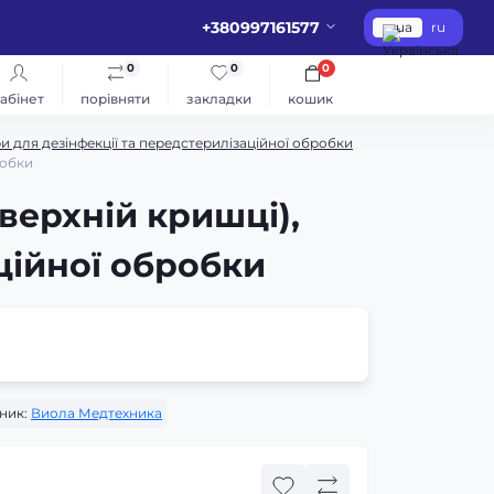
+380997161577
ua
ru
0
0
0
абінет
порівняти
закладки
кошик
 для дезінфекції та передстерилізаційної обробки
робки
верхній кришці),
ційної обробки
ник:
Виола Медтехника