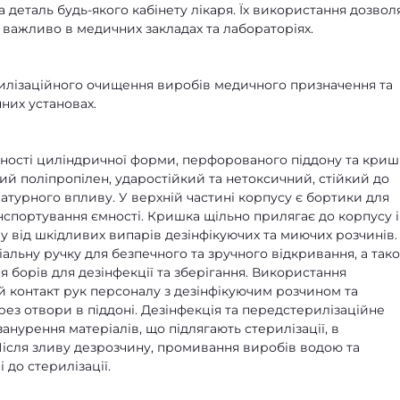
 деталь будь-якого кабінету лікаря. Їх використання дозвол
 важливо в медичних закладах та лабораторіях.
рилізаційного очищення виробів медичного призначення та
них установах.
ності циліндричної форми, перфорованого піддону та криш
й поліпропілен, ударостійкий та нетоксичний, стійкий до
турного впливу. У верхній частині корпусу є бортики для
анспортування ємності. Кришка щільно прилягає до корпусу і
 від шкідливих випарів дезінфікуючих та миючих розчинів.
льну ручку для безпечного та зручного відкривання, а так
 борів для дезінфекції та зберігання. Використання
 контакт рук персоналу з дезінфікуючим розчином та
рез отвори в піддоні. Дезінфекція та передстерилізаційне
нурення матеріалів, що підлягають стерилізації, в
Після зливу дезрозчину, промивання виробів водою та
до стерилізації.