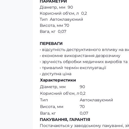
ПАРАМЕТРИ
Діаметр, мм 90
Корисний об'єм, л 0,2
Тип Автоклавуємий
Висота, мм 70
Вага, кг 0,07
ПЕРЕВАГИ
• відсутність деструктивного впливу на 
• економне використання дезрозчину
• зручність обробки медичних виробів та
• тривалий термін експлуатації
• доступна ціна
Характеристики
Діаметр, мм
90
Корисний об'єм, л
0,2
Тип
Автоклавуємий
Висота, мм
70
Вага, кг
0,07
ПАКУВАННЯ, ГАРАНТІЯ
Постачаються у заводському пакуванні, зі