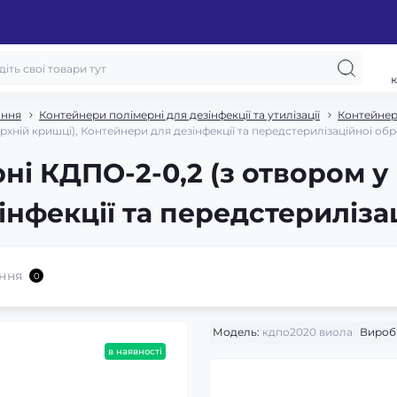
к
ання
Контейнери полімерні для дезінфекції та утилізації
Контейнери
рхній кришці), Контейнери для дезінфекції та передстерилізаційної об
і КДПО-2-0,2 (з отвором у 
інфекції та передстериліза
ння
0
Модель:
кдпо2020 виола
Вироб
в наявності