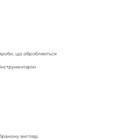
вироби, що обробляються
 інструментарію
браному вигляді.