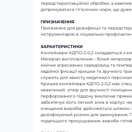
передстерилізаційної обробки, а важлива
дотримуватися гігієнічних норм, що дуже
ПРИЗНАЧЕННЯ
Призначені для дезінфекції та передсте
інструментарію в лікувально-профілактич
ХАРАКТЕРИСТИКИ
Контейнери КДПО-2-0,2 складаються з єм
Матеріал виготовлення – білий непрозори
хімічно агресивних середовищ та темпера
надійної фіксації кришки та зручного тр
служить для захисту медичного персоналу
Кришка контейнера КДПО-2-0,2 має спеціа
невеликий отвір для зручності поміщення
перфорованого піддону виключає прямий
забезпечує його легкий злив в корпус че
очищення виробів здійснюється шляхом за
дезінфікуючий розчин для замочування. 
подальшого просушування, вироби готові 