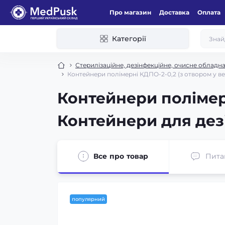
Про магазин
Доставка
Оплата
Категорії
Стерилізаційне, дезінфекційне, очисне обладн
Контейнери полімерні КДПО-2-0,2 (з отвором у ве
Контейнери полімерн
Контейнери для дез
Все про товар
Пита
популярний