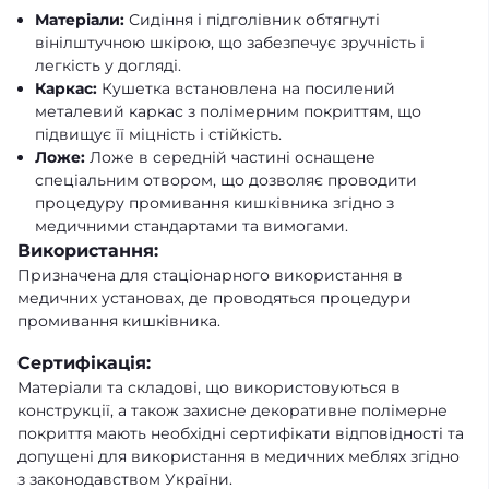
Матеріали:
Сидіння і підголівник обтягнуті
вінілштучною шкірою, що забезпечує зручність і
легкість у догляді.
Каркас:
Кушетка встановлена на посилений
металевий каркас з полімерним покриттям, що
підвищує її міцність і стійкість.
Ложе:
Ложе в середній частині оснащене
спеціальним отвором, що дозволяє проводити
процедуру промивання кишківника згідно з
медичними стандартами та вимогами.
Використання:
Призначена для стаціонарного використання в
медичних установах, де проводяться процедури
промивання кишківника.
Сертифікація:
Матеріали та складові, що використовуються в
конструкції, а також захисне декоративне полімерне
покриття мають необхідні сертифікати відповідності та
допущені для використання в медичних меблях згідно
з законодавством України.