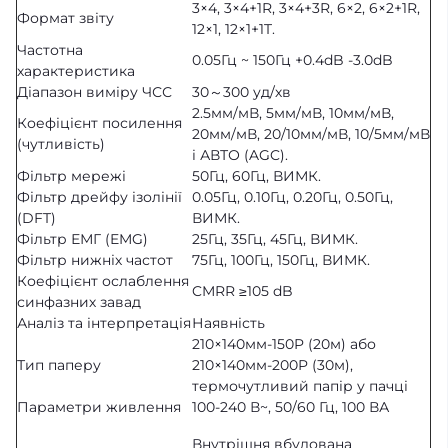
3×4, 3×4+1R, 3×4+3R, 6×2, 6×2+1R,
Формат звіту
12×1, 12×1+1T.
Частотна
0.05Гц ~ 150Гц +0.4dB -3.0dB
характеристика
Діапазон виміру ЧСС
30～300 уд/хв
2.5мм/мВ, 5мм/мВ, 10мм/мВ,
Коефіцієнт посилення
20мм/мВ, 20/10мм/мВ, 10/5мм/мВ
(чутливість)
і АВТО (AGC).
Фільтр мережі
50Гц, 60Гц, ВИМК.
Фільтр дрейфу ізолінії
0.05Гц, 0.10Гц, 0.20Гц, 0.50Гц,
(DFT)
ВИМК.
Фільтр ЕМГ (EMG)
25Гц, 35Гц, 45Гц, ВИМК.
Фільтр нижніх частот
75Гц, 100Гц, 150Гц, ВИМК.
Коефіцієнт ослаблення
CMRR ≥105 dB
синфазних завад
Аналіз та інтерпретація
Наявність
210×140мм-150P (20м) або
Тип паперу
210×140мм-200P (30м),
термочутливий папір у пачці
Параметри живлення
100-240 В~, 50/60 Гц, 100 ВА
Внутрішня вбудована