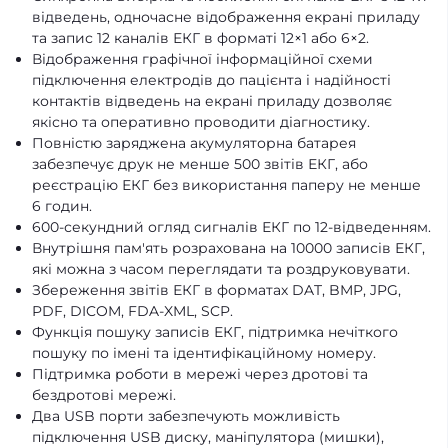
відведень, одночасне відображення екрані приладу
та запис 12 каналів ЕКГ в форматі 12×1 або 6×2.
Відображення графічної інформаційної схеми
підключення електродів до пацієнта і надійності
контактів відведень на екрані приладу дозволяє
якісно та оперативно проводити діагностику.
Повністю заряджена акумуляторна батарея
забезпечує друк не менше 500 звітів ЕКГ, або
реєстрацію ЕКГ без використання паперу не менше
6 годин.
600-секундний огляд сигналів ЕКГ по 12-відведенням.
Внутрішня пам'ять розрахована на 10000 записів ЕКГ,
які можна з часом переглядати та роздруковувати.
Збереження звітів ЕКГ в форматах DAT, BMP, JPG,
PDF, DICOM, FDA-XML, SCP.
Функція пошуку записів ЕКГ, підтримка нечіткого
пошуку по імені та ідентифікаційному номеру.
Підтримка роботи в мережі через дротові та
бездротові мережі.
Два USB порти забезпечують можливість
підключення USB диску, маніпулятора (мишки),