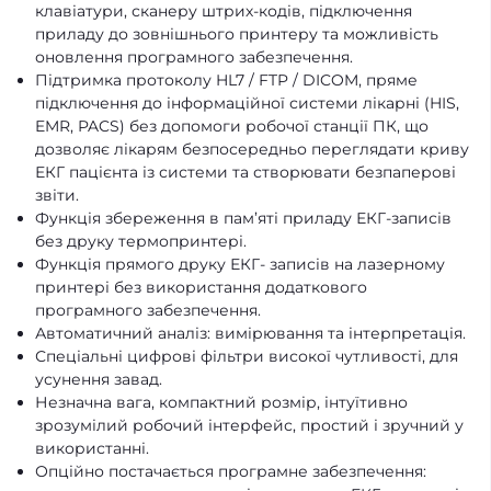
клавіатури, сканеру штрих-кодів, підключення
приладу до зовнішнього принтеру та можливість
оновлення програмного забезпечення.
Підтримка протоколу HL7 / FTP / DICOM, пряме
підключення до інформаційної системи лікарні (HIS,
EMR, PACS) без допомоги робочої станції ПК, що
дозволяє лікарям безпосередньо переглядати криву
ЕКГ пацієнта із системи та створювати безпаперові
звіти.
Функція збереження в пам’яті приладу ЕКГ-записів
без друку термопринтері.
Функція прямого друку ЕКГ- записів на лазерному
принтері без використання додаткового
програмного забезпечення.
Автоматичний аналіз: вимірювання та інтерпретація.
Спеціальні цифрові фільтри високої чутливості, для
усунення завад.
Незначна вага, компактний розмір, інтуїтивно
зрозумілий робочий інтерфейс, простий і зручний у
використанні.
Опційно постачається програмне забезпечення: