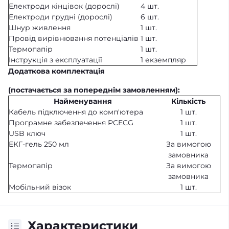
Електроди кінцівок (дорослі)
4 шт.
Електроди грудні (дорослі)
6 шт.
Шнур живлення
1 шт.
Провід вирівнювання потенціалів
1 шт.
Термопапір
1 шт.
Інструкція з експлуатації
1 екземпляр
Додаткова комплектація
(постачається за попереднім замовленням):
Найменування
Кількість
Кабель підключення до комп'ютера
1 шт.
Програмне забезпечення PCECG
1 шт.
USB ключ
1 шт.
ЕКГ-гель 250 мл
За вимогою
замовника
Термопапір
За вимогою
замовника
Мобільний візок
1 шт.
Характеристики