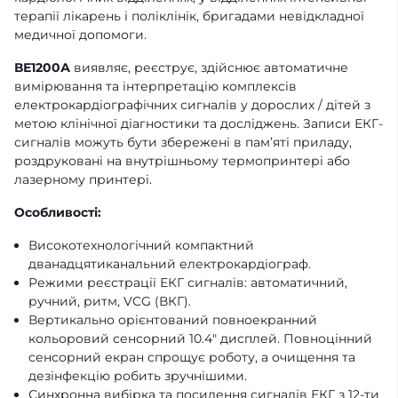
терапії лікарень і поліклінік, бригадами невідкладної
медичної допомоги.
ВЕ1200А
виявляє, реєструє, здійснює автоматичне
вимірювання та інтерпретацію комплексів
електрокардіографічних сигналів у дорослих / дітей з
метою клінічної діагностики та досліджень. Записи ЕКГ-
сигналів можуть бути збережені в пам’яті приладу,
роздруковані на внутрішньому термопринтері або
лазерному принтері.
Особливості:
Високотехнологічний компактний
дванадцятиканальний електрокардіограф.
Режими реєстрації ЕКГ сигналів: автоматичний,
ручний, ритм, VCG (ВКГ).
Вертикально орієнтований повноекранний
кольоровий сенсорний 10.4" дисплей. Повноцінний
сенсорний екран спрощує роботу, а очищення та
дезінфекцію робить зручнішими.
Синхронна вибірка та посилення сигналів ЕКГ з 12-ти