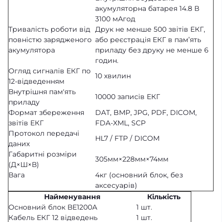
акумуляторна батарея 14.8 В
3100 мАгод
Тривалість роботи від
Друк не менше 500 звітів ЕКГ,
повністю зарядженого
або реєстрація ЕКГ в пам’ять
акумулятора
приладу без друку не менше 6
годин.
Огляд сигналів ЕКГ по
10 хвилин
12-відведенням
Внутрішня пам'ять
10000 записів ЕКГ
приладу
Формат збереження
DAT, BMP, JPG, PDF, DICOM,
звітів ЕКГ
FDA-XML, SCP
Протокол передачі
HL7 / FTP / DICOM
даних
Габаритні розміри
305мм×228мм×74мм
(Д×Ш×В)
Вага
4кг (основний блок, без
аксесуарів)
Найменування
Кількість
Основний блок ВЕ1200А
1 шт.
Кабель ЕКГ 12 відведень
1 шт.