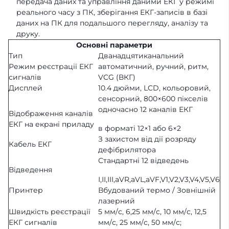
передача даних та управління даними ЕКГ у режимі
реального часу з ПК, зберігання ЕКГ-записів в базі
даних на ПК для подальшого перегляду, аналізу та
друку.
Основні параметри
Тип
Дванадцятиканальний
Режим реєстрації ЕКГ
автоматичний, ручний, ритм,
сигналів
VCG (ВКГ)
Дисплей
10.4 дюйми, LCD, кольоровий,
сенсорний, 800×600 пікселів
одночасно 12 каналів ЕКГ
Відображення каналів
ЕКГ на екрані приладу
в форматі 12×1 або 6×2
З захистом від дії розряду
Кабель ЕКГ
дефібрилятора
Стандартні 12 відведень
Відведення
І,ІІ,ІІІ,aVR,aVL,aVF,V1,V2,V3,V4,V5,V6
Принтер
Вбудований термо / Зовнішній
лазерний
Швидкість реєстрації
5 мм/с, 6,25 мм/с, 10 мм/с, 12,5
ЕКГ сигналів
мм/с, 25 мм/с, 50 мм/с;