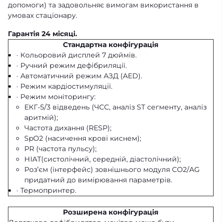
допомоги) та задовольняє вимогам використання в
умовах стаціонару.
Гарантія 24 місяці.
Стандартна конфігурація
· Кольоровий дисплей 7 дюймів.
· Ручний режим дефібриляції.
· Автоматичний режим АЗД (AED).
· Режим кардіостимуляції.
· Режим моніторингу:
ЕКГ-5/3 відведень (ЧСС, аналіз ST сегменту, аналіз
аритмій);
Частота дихання (RESP);
SpO2 (насичення крові киснем);
PR (частота пульсу);
НІАТ(систолічний, середній, діастолічний);
Роз’єм (інтерфейс) зовнішнього модуля СО2/AG
придатний до вимірювання параметрів.
· Термопринтер.
Розширена конфігурація