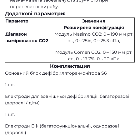
незначна вага забезпечують зручність при
перенесенні виробу.
Додаткові параметри:
Параметр
Значення
Розширена
конфігурація
Діапазон
Модуль Masimo CO2: 0～190 мм рт.
вимірювання CO2
ст., 0～25%, 0～25.3 кПа;
Модуль Comen CO2: 0～150 мм рт.
ст., 0～19,7%, 0～20 кПа
Комплектация
Основний блок дефібрилятора-монітора S6
1 шт.
Електроди для зовнішньої дефібриляції, багаторазові
(дорослі / діти)
1 шт.
Електроди БФ (багатофункціональні), одноразові
(дорослі)