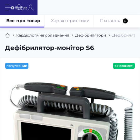
Все про товар
Характеристики
Питання
0
Кардіологічне обладнання
Дефібрилятори
Дефібрилятор
Дефібрилятор-монітор S6
популярний
в наявності