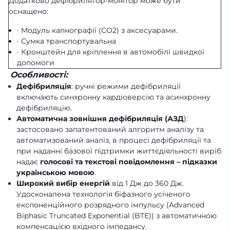
Додатково дефібрилятор-монітор
може бути
оснащено:
· Модуль капнографії (СО2) з аксесуарами.
· Сумка транспортувальна
· Кронштейн для кріплення в автомобілі швидкої
допомоги
Особливості:
Дефібриляція
: ручні режими дефібриляції
включають синхронну кардіоверсію та асинхронну
дефібриляцію.
Автоматична зовнішня дефібриляція (АЗД
):
застосовано запатентований алгоритм аналізу та
автоматизований аналіз, в процесі дефібриляції та
при наданні базової підтримки життєдіяльності виріб
надає
голосові та текстові повідомлення – підказки
українською мовою
.
Широкий вибір енергій
від 1 Дж до 360 Дж.
Удосконалена технологія біфазного усіченого
експоненційного розрядного імпульсу (Advanced
Biphasic Truncated Exponential (BTE)) з автоматичною
компенсацією вхідного імпедансу.