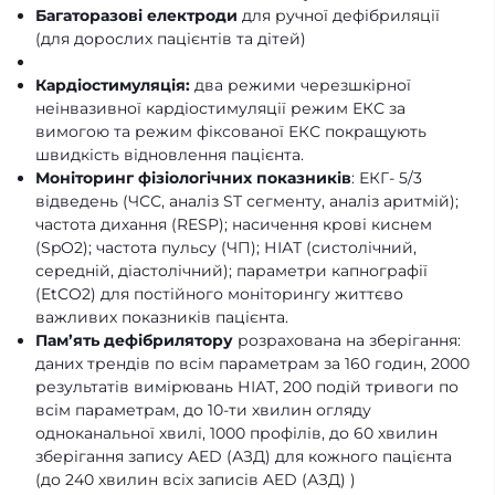
Багаторазові електроди
для ручної дефібриляції
(для дорослих пацієнтів та дітей)
Кардіостимуляція:
два режими черезшкірної
неінвазивної кардіостимуляції режим ЕКС за
вимогою та режим фіксованої ЕКС покращують
швидкість відновлення пацієнта.
Моніторинг фізіологічних показників
: ЕКГ- 5/3
відведень (ЧСС, аналіз ST сегменту, аналіз аритмій);
частота дихання (RESP); насичення крові киснем
(SpO2); частота пульсу (ЧП); НІАТ (систолічний,
середній, діастолічний); параметри капнографії
(EtCO2) для постійного моніторингу життєво
важливих показників пацієнта.
Пам’ять дефібрилятору
розрахована на зберігання:
даних трендів по всім параметрам за 160 годин, 2000
результатів вимірювань НІАТ, 200 подій тривоги по
всім параметрам, до 10-ти хвилин огляду
одноканальної хвилі, 1000 профілів, до 60 хвилин
зберігання запису AED (АЗД) для кожного пацієнта
(до 240 хвилин всіх записів AED (АЗД) )