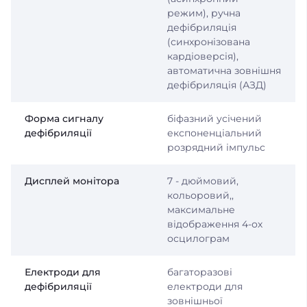
режим), ручна
дефібриляція
(синхронізована
кардіоверсія),
автоматична зовнішня
дефібриляція (АЗД)
Форма сигналу
біфазний усічений
дефібриляції
експоненціальний
розрядний імпульс
Дисплей монітора
7 - дюймовий,
кольоровий,,
максимальне
відображення 4-ох
осцилограм
Електроди для
багаторазові
дефібриляції
електроди для
зовнішньої