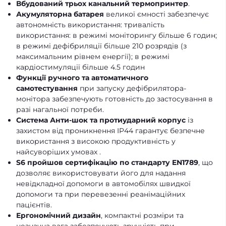
Вбудований трьох канальний термопринтер
.
Акумуляторна батарея
великої ємності забезпечує
автономність використання: тривалість
використання: в режимі моніторингу більше 6 годин;
в режимі дефібриляції більше 210 розрядів (з
максимальним рівнем енергії); в режимі
кардіостимуляції більше 4.5 годин
Функції ручного та автоматичного
самотестування
при запуску дефібрилятора-
монітора забезпечують готовність до застосування в
разі нагальної потреби.
Система Анти-шок та протиударний корпус
із
захистом від проникнення IP44 гарантує безпечне
використання з високою продуктивність у
найсуворіших умовах .
S6 пройшов сертифікацію по стандарту
EN1789
, що
дозволяє використовувати його для надання
невідкладної допомоги в автомобілях швидкої
допомоги та при перевезенні реанімаційних
пацієнтів.
Ергономічний дизайн
, компактні розміри та