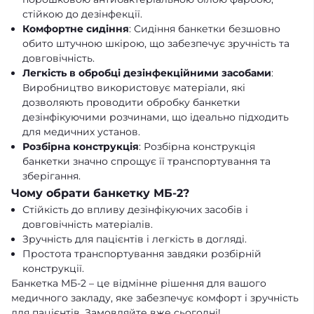
стійкою до дезінфекції.
Комфортне сидіння
: Сидіння банкетки безшовно
обито штучною шкірою, що забезпечує зручність та
довговічність.
Легкість в обробці дезінфекційними засобами
:
Виробництво використовує матеріали, які
дозволяють проводити обробку банкетки
дезінфікуючими розчинами, що ідеально підходить
для медичних установ.
Розбірна конструкція
: Розбірна конструкція
банкетки значно спрощує її транспортування та
зберігання.
Чому обрати банкетку МБ-2?
Стійкість до впливу дезінфікуючих засобів і
довговічність матеріалів.
Зручність для пацієнтів і легкість в догляді.
Простота транспортування завдяки розбірній
конструкції.
Банкетка МБ-2 – це відмінне рішення для вашого
медичного закладу, яке забезпечує комфорт і зручність
для пацієнтів. Замовляйте вже сьогодні!