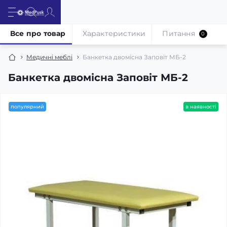
Все про товар
Характеристики
Питання
0
Медичні меблі
Банкетка двомісна Заповіт МБ-2
Банкетка двомісна Заповіт МБ-2
популярний
в наявності